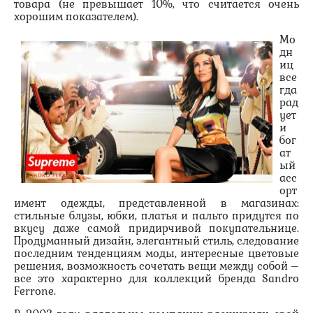
товара (не превышает 10%, что считается очень
хорошим показателем).
Мо
дн
иц
все
гда
рад
ует
и
бог
ат
ый
асс
орт
имент одежды, представленной в магазинах:
стильные блузы, юбки, платья и пальто придутся по
вкусу даже самой придирчивой покупательнице.
Продуманный дизайн, элегантный стиль, следование
последним тенденциям моды, интересные цветовые
решения, возможность сочетать вещи между собой –
все это характерно для коллекций бренда Sandro
Ferrone.