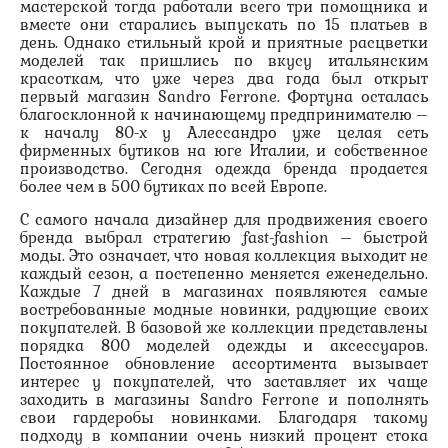
мастерской тогда работали всего три помощника и
вместе они старались выпускать по 15 платьев в
день. Однако стильный крой и приятные расцветки
моделей так пришлись по вкусу итальянским
красоткам, что уже через два года был открыт
первый магазин Sandro Ferrone. Фортуна осталась
благосклонной к начинающему предпринимателю –
к началу 80-х у Алессандро уже целая сеть
фирменных бутиков на юге Италии, и собственное
производство. Сегодня одежда бренда продается
более чем в 500 бутиках по всей Европе.
С самого начала дизайнер для продвижения своего
бренда выбрал стратегию fast-fashion – быстрой
моды. Это означает, что новая коллекция выходит не
каждый сезон, а постепенно меняется еженедельно.
Каждые 7 дней в магазинах появляются самые
востребованные модные новинки, радующие своих
покупателей. В базовой же коллекции представлены
порядка 800 моделей одежды и аксессуаров.
Постоянное обновление ассортимента вызывает
интерес у покупателей, что заставляет их чаще
заходить в магазины Sandro Ferrone и пополнять
свои гардеробы новинками. Благодаря такому
подходу в компании очень низкий процент стока