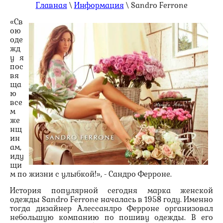
Главная
\
Информация
\
Sandro Ferrone
«Св
ою
оде
жд
у я
пос
вя
ща
ю
все
м
же
нщ
ин
ам,
иду
щи
м по жизни с улыбкой!», - Сандро Ферроне.
История популярной сегодня марка женской
одежды Sandro Ferrone началась в 1958 году. Именно
тогда дизайнер Алессанлро Ферроне организовал
небольшую компанию по пошиву одежды. В его