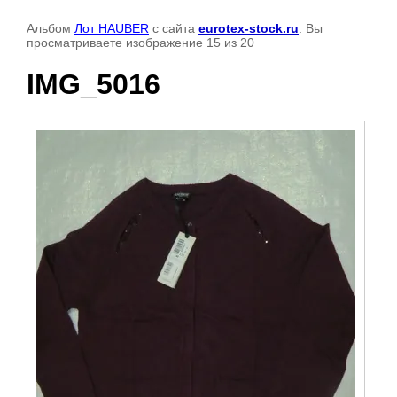
Альбом
Лот HAUBER
с сайта
eurotex-stock.ru
. Вы
просматриваете изображение 15 из 20
IMG_5016